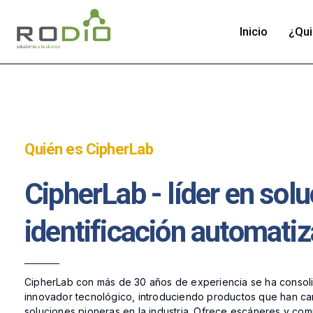
Inicio
¿Qu
Rodio | Soluciones Tecnológicas e Informáticas para Empresas - Equipos y Automatización
Rodio es líder en soluciones tecnológicas para empresas. Ofrecemos automatización industrial, redes, equipos de cómputo y sistemas POS con marcas confiables.
Quién es CipherLab
CipherLab - líder en sol
identificación automatiz
CipherLab con más de 30 años de experiencia se ha conso
innovador tecnológico, introduciendo productos que han c
soluciones pioneras en la industria. Ofrece escáneres y co